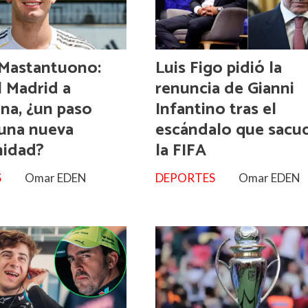
Mastantuono:
Luis Figo pidió la
l Madrid a
renuncia de Gianni
ina, ¿un paso
Infantino tras el
 una nueva
escándalo que sacu
nidad?
la FIFA
S
Omar EDEN
DEPORTES
Omar EDEN