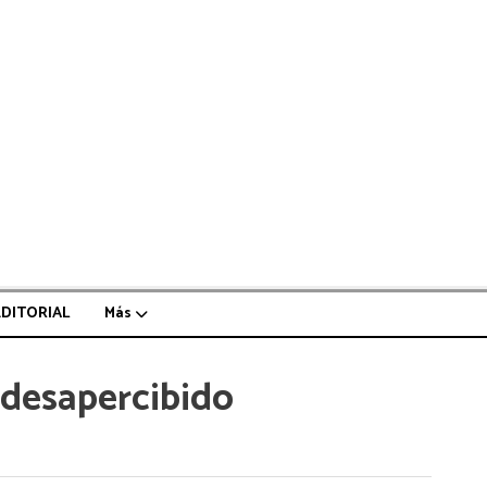
EDITORIAL
Más
 desapercibido