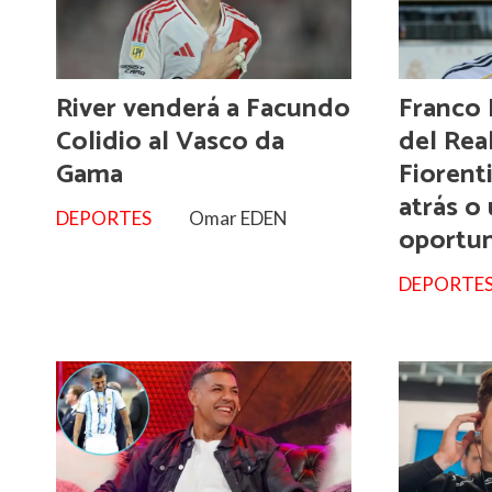
River venderá a Facundo
Franco 
Colidio al Vasco da
del Rea
Gama
Fiorent
atrás o
DEPORTES
Omar EDEN
oportu
DEPORTE