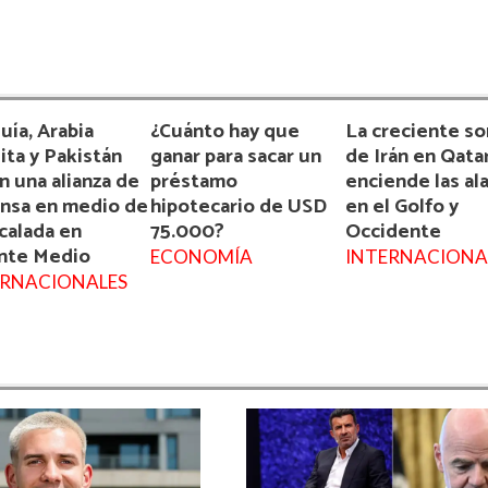
uía, Arabia
¿Cuánto hay que
La creciente s
ita y Pakistán
ganar para sacar un
de Irán en Qata
n una alianza de
préstamo
enciende las al
nsa en medio de
hipotecario de USD
en el Golfo y
scalada en
75.000?
Occidente
nte Medio
ECONOMÍA
INTERNACIONA
ERNACIONALES