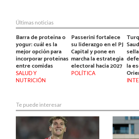
Últimas noticias
Barra de proteína o
Passerini fortalece
Turq
yogur: cuál es la
su liderazgo en el PJ
Saud
mejor opción para
Capital y pone en
sella
incorporar proteínas
marcha la estrategia
defe
entre comidas
electoral hacia 2027
la e
Orie
SALUD Y
POLÍTICA
NUTRICIÓN
INT
Te puede interesar