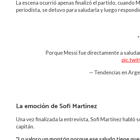
La escena ocurrió apenas finalizó el partido, cuando Me
periodista, se detuvo para saludarla y luego respondi
“
Porque Messi fue directamente a saludar 
pic.twi
— Tendencias en Arg
La emoción de Sofi Martínez
Una vez finalizada la entrevista, Sofi Martínez habló 
capitán.
"Lo valoro un montón porque ese saludo tiene que 