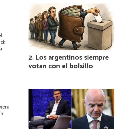
l
ock
a
Los argentinos siempre
votan con el bolsillo
viera
in