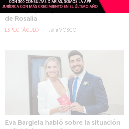
La Joaqui pasó por el confesionario
de Rosalía
ESPECTÁCULO
Julia VOSCO
Eva Bargiela habló sobre la situación