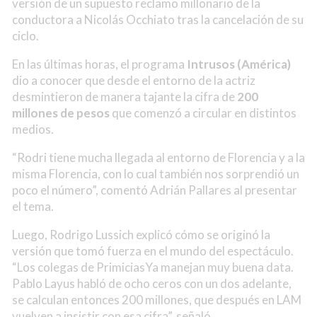
versión de un supuesto reclamo millonario de la
conductora a Nicolás Occhiato tras la cancelación de su
ciclo.
En las últimas horas, el programa
Intrusos (América)
dio a conocer que desde el entorno de la actriz
desmintieron de manera tajante la cifra de
200
millones de pesos
que comenzó a circular en distintos
medios.
“Rodri tiene mucha llegada al entorno de Florencia y a la
misma Florencia, con lo cual también nos sorprendió un
poco el número”, comentó Adrián Pallares al presentar
el tema.
Luego, Rodrigo Lussich explicó cómo se originó la
versión que tomó fuerza en el mundo del espectáculo.
“Los colegas de PrimiciasYa manejan muy buena data.
Pablo Layus habló de ocho ceros con un dos adelante,
se calculan entonces 200 millones, que después en LAM
vuelven a insistir con esa cifra”, señaló.