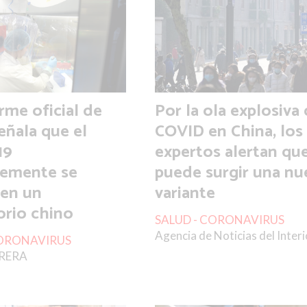
rme oficial de
Por la ola explosiva
ñala que el
COVID en China, los
19
expertos alertan qu
lemente se
puede surgir una nu
 en un
variante
orio chino
SALUD - CORONAVIRUS
Agencia de Noticias del Interi
CORONAVIRUS
RRERA