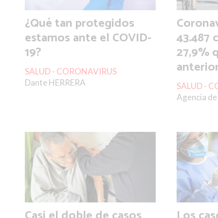
¿Qué tan protegidos
Coronav
estamos ante el COVID-
43.487 
19?
27,9% q
anterio
SALUD - CORONAVIRUS
Dante HERRERA
SALUD - 
Agencia de 
Casi el doble de casos
Los cas