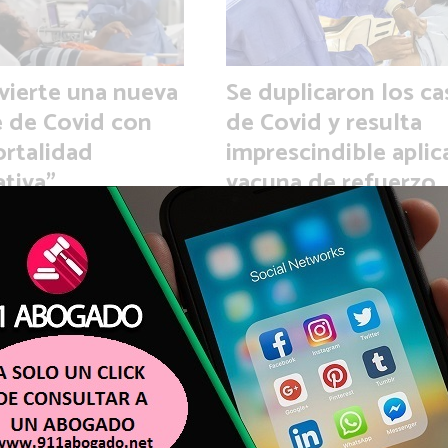
ierte una nueva
Se duplicaron los ca
e de Covid con
de Covid y resulta
rtalidad
imprescindible aplic
ativa"
vacuna de refuerzo
CORONAVIRUS
SALUD - CORONAVIRUS
Noticias del Interior
Agencia de Noticias del Interi