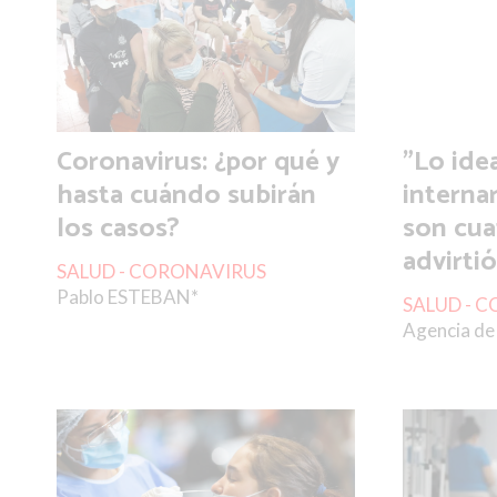
Coronavirus: ¿por qué y
"Lo ide
hasta cuándo subirán
interna
los casos?
son cua
advirti
SALUD - CORONAVIRUS
Pablo ESTEBAN*
SALUD - 
Agencia de 