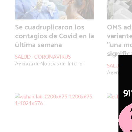
Se cuadruplicaron los
OMS adv
contagios de Covid en la
variant
última semana
"una mo
signific
SALUD - CORONAVIRUS
Agencia de Noticias del Interior
SALUD - 
Agencia de 