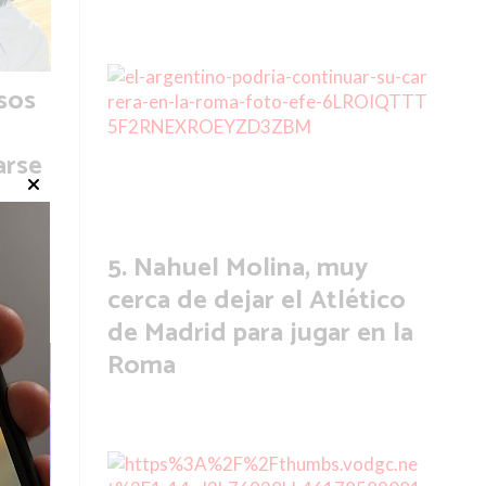
sos
arse
Nahuel Molina, muy
or
cerca de dejar el Atlético
de Madrid para jugar en la
Roma