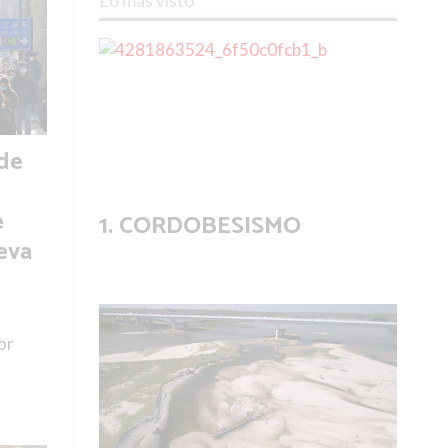
Lo más visto
 de
e
CORDOBESISMO
eva
or