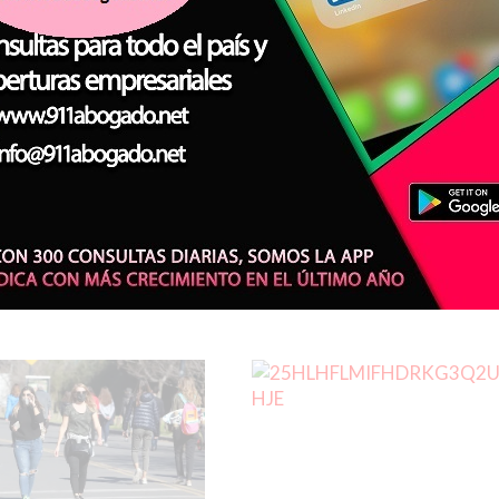
aran casos de
BA.4 y BA.5: las
irus en
subvariantes más
na y hay
contagiosas del cov
ación por nueva
que están provocan
e
nuevas olas de la
pandemia
CORONAVIRUS
Noticias del Interior
SALUD - CORONAVIRUS
Agencia de Noticias del Interi