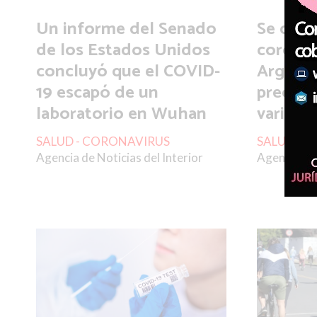
Un informe del Senado
Se disp
de los Estados Unidos
coronav
concluyó que el COVID-
Argenti
19 escapó de un
preocup
laboratorio en Wuhan
variant
SALUD - CORONAVIRUS
SALUD - 
Agencia de Noticias del Interior
Agencia de 