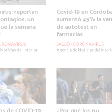
irus: reportan
Covid-19 en Córdoba
contagios, un
aumentó 45% la ven
ue la semana
de autotest en
r
farmacias
CORONAVIRUS
SALUD - CORONAVIRUS
Noticias del Interior
Agencia de Noticias del Interi
os de COVID-19
¿Por qué los no