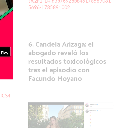
id
do
Candela Arizaga: el
abogado reveló los
resultados toxicológicos
tras el episodio con
or
Facundo Moyano