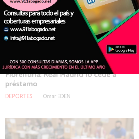
Franco Mastantuono jugará en
Fiorentina: Real Madrid lo cede a
préstamo
DEPORTES
Omar EDEN